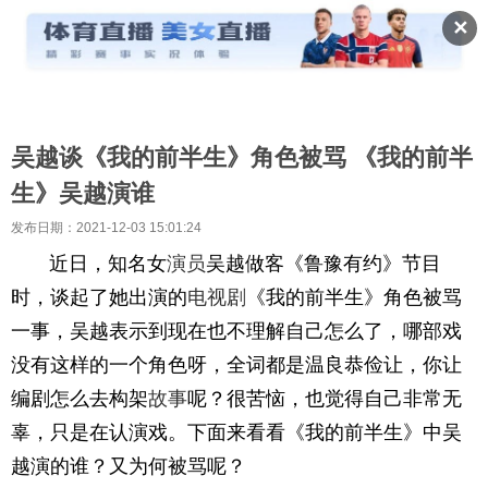
✕
吴越谈《我的前半生》角色被骂 《我的前半
生》吴越演谁
发布日期：2021-12-03 15:01:24
近日，知名女
演员
吴越做客《鲁豫有约》节目
时，谈起了她出演的
电视剧
《我的前半生》角色被骂
一事，吴越表示到现在也不理解自己怎么了，哪部戏
没有这样的一个角色呀，全词都是温良恭俭让，你让
编剧怎么去构架
故事
呢？很苦恼，也觉得自己非常无
辜，只是在认演戏。下面来看看《我的前半生》中吴
越演的谁？又为何被骂呢？