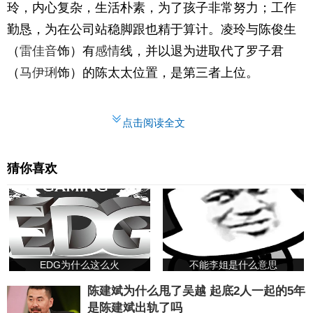
玲，内心复杂，生活朴素，为了孩子非常努力；工作
勤恳，为在公司站稳脚跟也精于算计。凌玲与陈俊生
（
雷佳音
饰）有
感情
线，并以退为进取代了罗子君
（
马伊琍
饰）的陈太太位置，是第三者上位。
点击阅读全文
猜你喜欢
EDG为什么这么火
不能李姐是什么意思
陈建斌为什么甩了吴越 起底2人一起的5年
是陈建斌出轨了吗