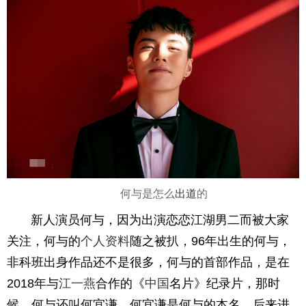
何与是怎么
出道
的
新人演员何与，因为出演恋恋江湖男二而被大家
关注，何与的
个人资料
随之被扒，96年出生的何与，
非科班出身作品还不是很多，何与的首部作品，是在
2018年与
江一燕
合作的《
中国
名片》纪录片，那时
候，何与还叫何宜谦，何宜谦是何与的本名，后来进