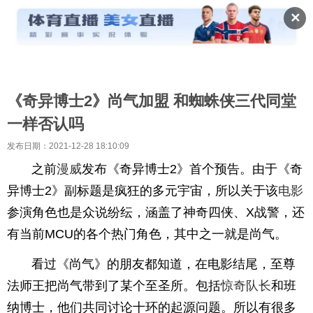
✕
《奇异博士2》尚气加盟 和蜘蛛侠三代同堂
一样否认吗
发布日期：2021-12-28 18:10:09
之前
漫威
发布《奇异博士2》首个预告。由于《奇
异博士2》副标题是疯狂的多元宇宙，所以关于该
电影
参演角色也是众说纷纭，涵盖了神奇四侠、X战警，还
有当前MCU的各个热门角色，其中之一就是尚气。
看过《尚气》的朋友都知道，在电影结尾，至尊
法师王把尚气带到了某个至圣所。包括
惊奇队长
和班
纳博士，他们共同讨论十环的起源问题。所以有很多