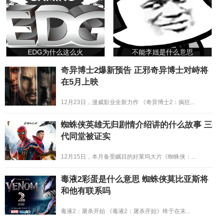
EDG为什么这么火
不能李姐是什么意思
奇异博士2爆新预告 正邪奇异博士对峙将
在5月上映
12月23日，漫威影业全新力作 《奇异博士2：疯狂...
蜘蛛侠英雄无归剧情介绍讲的什么故事 三
代同堂被证实
12月15日，本月备受瞩目的好莱坞大片《蜘蛛侠：...
毒液2彩蛋是什么意思 蜘蛛侠莫比亚斯将
和他有联系吗
毒液2：屠杀开始 《毒液2：屠杀开始》终于在末...