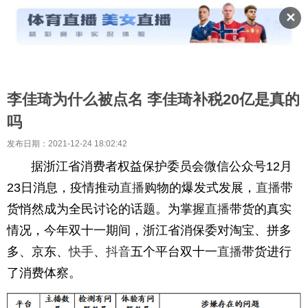
✕
李佳琦为什么被点名 李佳琦补税20亿是真的
吗
发布日期：2021-12-24 18:02:42
据浙江省消费者权益保护委员会微信公众号12月
23日消息，疫情推动
直播
购物的爆发式发展，
直播
带
货悄然成为全民讨论的话题。为掌握
直播
带货的真实
情况，今年双十一期间，浙江省消保委对淘宝、拼多
多、京东、
快手
、
抖音
五个平台双十一
直播
带货进行
了消费体察。