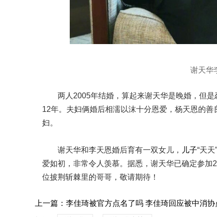
谢天华
两人2005年结婚，算起来谢天华是晚婚，但是
12年。夫妇俩婚后相濡以沫十分恩爱，杨天恩的善
妇。
谢天华和李天恩婚后育有一双女儿，
儿子
“天天
爱如初，非常令人羡慕。据悉，谢天华已确定参加2021
位披荆斩棘里的哥哥，敬请期待！
上一篇：
李佳琦被官方点名了吗 李佳琦回应被中消协