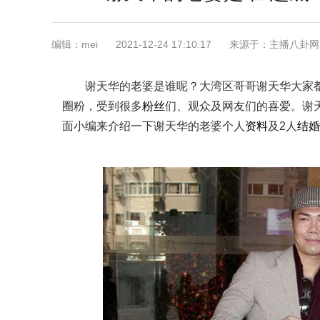
编辑：mei
2021-12-24 17:10:17
来源于：主播八卦网
谢天华的老婆是谁呢？大湾区哥哥谢天华大家
圈粉，受到很多
粉丝
们、观众及网友们的喜爱。谢
面小编来介绍一下谢天华的老婆个人
资料
及2人
结婚