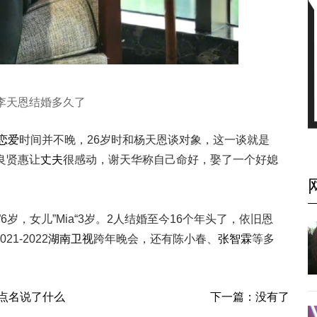
李天恩结婚多久了
恋爱
时间并不晚，26岁时和杨天恩谈对象，这一谈就是
良贤惠让
丈夫
很感动，谢天华称自己命好，娶了一个好媳
”6岁，女儿”Mia“3岁。2人结婚至今16个年头了，依旧恩
-2022
湖南卫视
跨年晚会，还有陈小春、
张智霖
等多
点名说了什么
下一篇：没有了