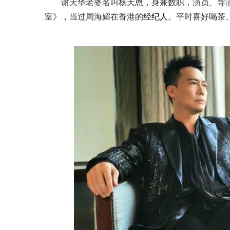
谢天华老婆名叫杨天恩，身兼数职，演员、导
室》，当过周海媚在香港的
经纪人
。平时喜好喝茶