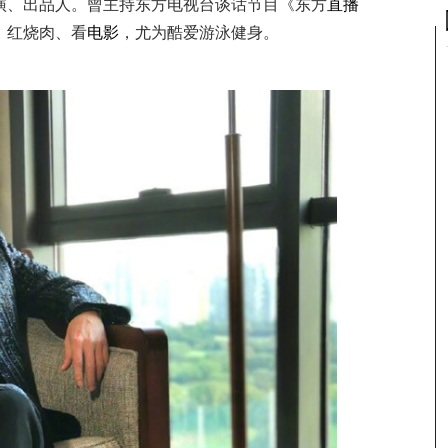
演、出品人。曾主持东方电视台谈话节目《东方
直播
、红烧肉、看
电影
，尤为酷爱游泳健身。