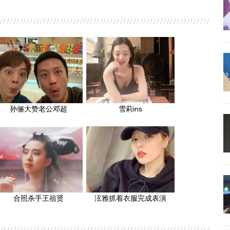
孙俪大赞老公邓超
雪莉ins
合照杀手王祖贤
泫雅抓着衣服完成表演