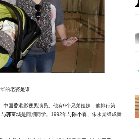
天华的
老婆
是谁
，中国
香港
影视男演员。他有9个兄弟姐妹，他排行第
，与
郭富城
是同期同学。1992年与
陈小春
、朱永棠组成舞