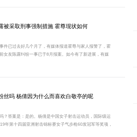
露被采取刑事强制措施 霍尊现状如何
事件已过去好几个月了，有媒体报道霍尊与家人报警了，霍
前女友陈露纠纷一事已于8月报案。如今有了新进展，有媒
粉丝吗 杨倩因为什么而喜欢白敬亭的呢
吗？答案是：是的。杨倩是中国女子射击运动员，国际级运
019年第十四届亚洲射击锦标赛女子气步枪60发冠军等奖项，