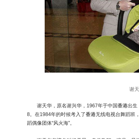
谢
谢天华，原名谢兴华，1967年于中国
香港
出生
8。在1984年的时候考入了
香港
无线电视台舞蹈班
蹈偶像团体“风火海”。