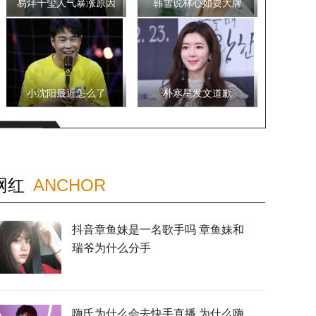
易烊千玺人气暴涨原因
韩雪说林心如耍大牌
小沈阳最近怎么了
朴寒星发文道歉
网红
ANCHOR
抖音章鱼妹是一名歌手吗 章鱼妹和
瑞爷为什么分手
嗨氏为什么会去快手直播 为什么嗨