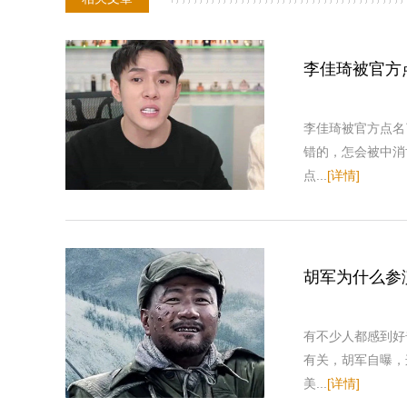
李佳琦被官方
李佳琦被官方点名
错的，怎会被中消
点...
[详情]
胡军为什么参
有不少人都感到好
有关，胡军自曝，
美...
[详情]