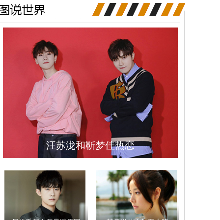
汪苏泷和靳梦佳热恋