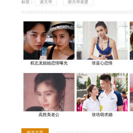
标签：
谢天华
谢天华老婆
权志龙姐姐恋情曝光
张蓝心恋情
高胜美老公
张培萌求婚
相关文章