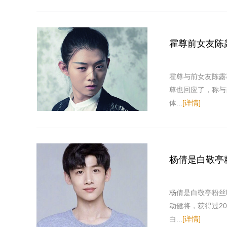
霍尊前女友陈
霍尊与前女友陈露
尊也回应了，称与
体...
[详情]
杨倩是白敬亭
杨倩是白敬亭粉丝
动健将，获得过2
白...
[详情]