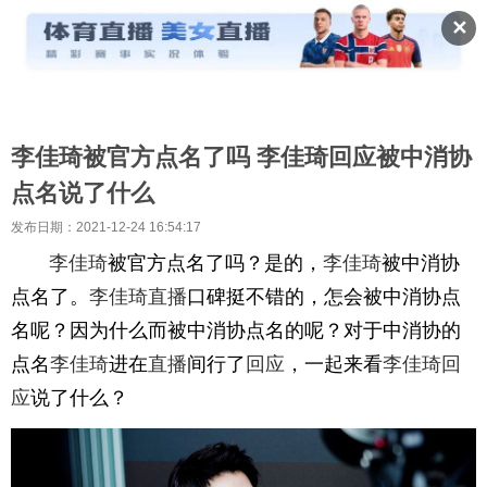
✕
李佳琦被官方点名了吗 李佳琦回应被中消协
点名说了什么
发布日期：2021-12-24 16:54:17
李佳琦
被官方点名了吗？是的，
李佳琦
被中消协
点名了。
李佳琦
直播
口碑挺不错的，怎会被中消协点
名呢？因为什么而被中消协点名的呢？对于中消协的
点名
李佳琦
进在
直播
间行了
回应
，一起来看
李佳琦
回
应
说了什么？