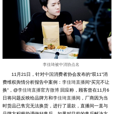
李佳琦被中消协点名
11月21日，针对
中国
消费者协会发布的“双11”消
费维权舆情分析报告中案例：
李佳琦直播
间“买完不让
换”，@
李佳琦直播
官方
微博
回应称，顾客曾在11月6
日将问题反映给品牌方和
李佳琦直播
间，厂商因为当
时货品已售完无法换货，进行了退款，直播间一直与
品牌方积极协调做好售后。如果对目前的售后解决方