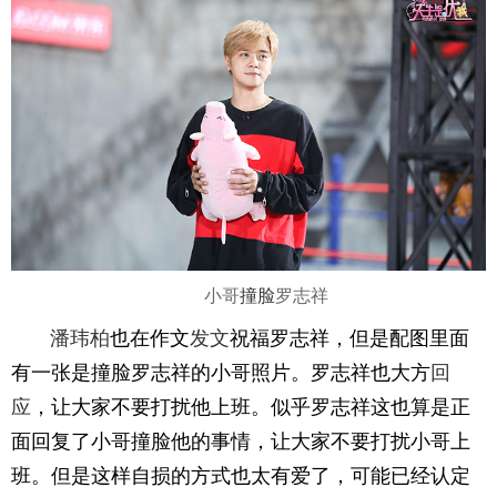
小哥
撞脸
罗志祥
潘玮柏
也在作文
发文
祝福罗志祥，但是配图里面
有一张是撞脸罗志祥的小哥照片。罗志祥也大方
回
应
，让大家不要打扰他上班。似乎罗志祥这也算是正
面回复了小哥撞脸他的事情，让大家不要打扰小哥上
班。但是这样自损的方式也太有爱了，可能已经认定