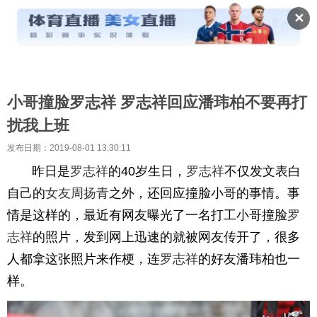
✕
小哥撞脸罗志祥 罗志祥回应潘玮柏不要再打
扰我上班
发布日期：2019-08-01 13:30:11
昨日是
罗志祥
的40岁生日，
罗志祥
不仅发文表白
自己的
女友
周扬青
之外，还回应撞脸小哥的事情。事
情是这样的，最近有网友曝光了一名打工小哥撞脸
罗
志祥
的照片，发到网上迅速的就被网友传开了，很多
人都拿这张照片来作梗，连
罗志祥
的好友潘玮柏也一
样。