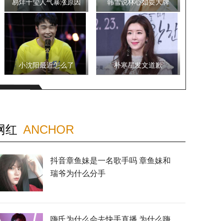
易烊千玺人气暴涨原因
韩雪说林心如耍大牌
小沈阳最近怎么了
朴寒星发文道歉
网红
ANCHOR
抖音章鱼妹是一名歌手吗 章鱼妹和
瑞爷为什么分手
嗨氏为什么会去快手直播 为什么嗨