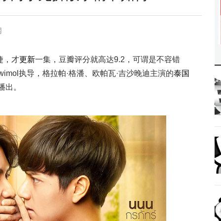
网
婕，才
更新
一集，豆瓣评分就高达9.2，可谓是不容错
Chaiwimol执导，格拉帕·格潘、欧帕瓦·吉沙晚迪主演的
泰国
台播出。