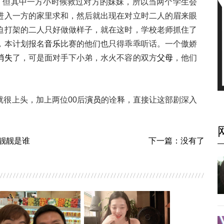
”，但其中一方小时候救过对方的妹妹，所以当两个学生会
进入一方的家里求和，然后就出现在对立时二人的眉来眼
迫打架的二人只好做做样子，就在这时，学校老师抓住了
，本计划报名
音乐
比赛的他们也只得乖乖听话。一个傲娇
消失
了，可是面对手下小弟，水火不容的双方
父母
，他们
很上头，加上两位00后
演员
的诠释，直接让这部剧深入
靓靓是谁
下一篇：没有了