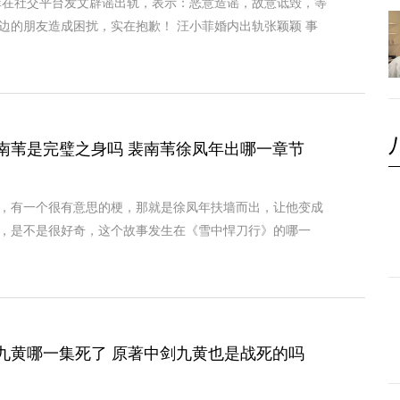
小菲在社交平台发文辟谣出轨，表示：恶意造谣，故意诋毁，等
边的朋友造成困扰，实在抱歉！ 汪小菲婚内出轨张颖颖 事
南苇是完璧之身吗 裴南苇徐凤年出哪一章节
，有一个很有意思的梗，那就是徐凤年扶墙而出，让他变成
，是不是很好奇，这个故事发生在《雪中悍刀行》的哪一
九黄哪一集死了 原著中剑九黄也是战死的吗