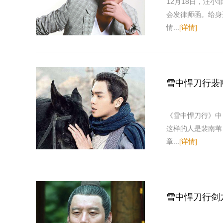
12月18日，汪
会发律师函。给身
情...
[详情]
雪中悍刀行裴
《雪中悍刀行》中
这样的人是裴南苇
章...
[详情]
雪中悍刀行剑