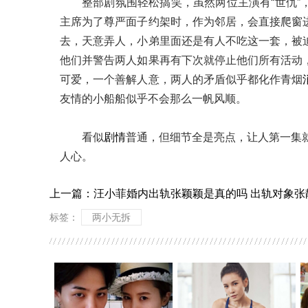
整部剧氛围轻松搞笑，虽然两位主演有“世仇
主席为了尊严面子约架时，作为邻居，会直接爬窗
去，天意弄人，小弟里面还是有人不吃这一套，被
他们并警告两人如果再有下次就停止他们所有活动
可爱，一个善解人意，两人的矛盾似乎都化作青烟
友情的小船船似乎不会那么一帆风顺。
看似
剧情
普通，但细节全是亮点，让人第一集就
人心。
上一篇：
汪小菲婚内出轨张颖颖是真的吗 出轨对象张
标签：
两小无拆