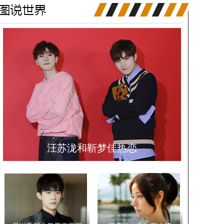
汪苏泷和靳梦佳热恋