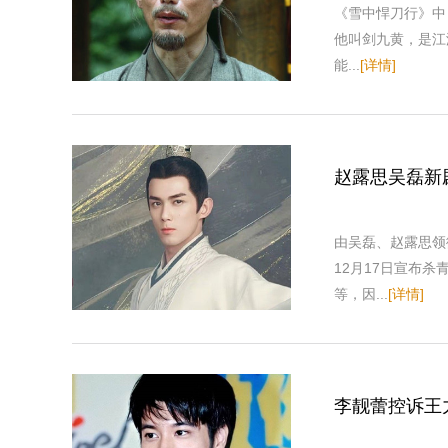
《雪中悍刀行》中
他叫剑九黄，是江
能...
[详情]
赵露思吴磊新
由吴磊、赵露思领
12月17日宣布杀
等，因...
[详情]
李靓蕾控诉王