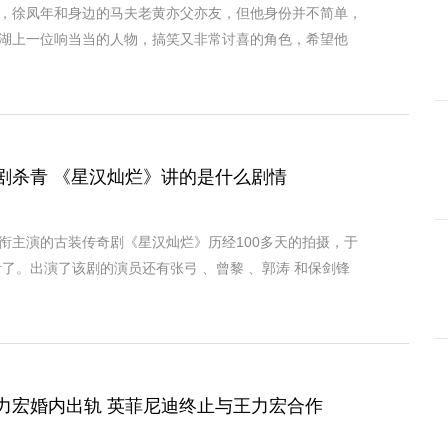
，徐凤年和身边的马夫老黄亦父亦友，但他身份并不简单，
湖上一位响当当的人物，搞笑又非常讨喜的角色，希望他
剧杀青 《星汉灿烂》讲的是什么剧情
衔主演的古装传奇剧《星汉灿烂》历经100多天的拍摄，于
青了。出演了该剧的演员还有张弓 、曾黎 、郭涛 和保剑锋
力宏婚内出轨 英菲尼迪终止与王力宏合作