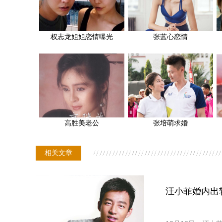
权志龙姐姐恋情曝光
张蓝心恋情
高胜美老公
张培萌求婚
相关文章
汪小菲婚内出