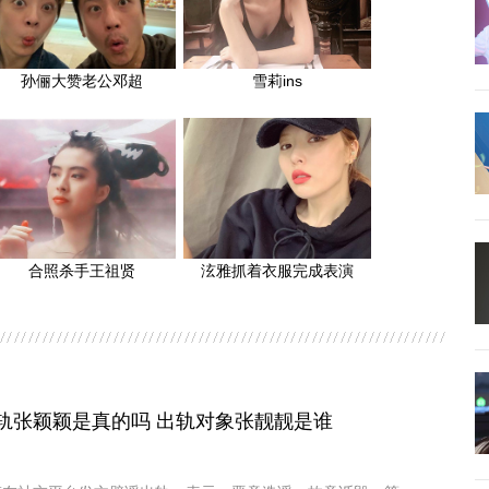
孙俪大赞老公邓超
雪莉ins
合照杀手王祖贤
泫雅抓着衣服完成表演
轨张颖颖是真的吗 出轨对象张靓靓是谁