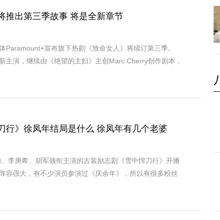
将推出第三季故事 将是全新章节
Paramount+宣布旗下热剧《致命女人》将续订第三季。
主演，继续由《绝望的主妇》主创Marc Cherry创作剧本，
刀行》徐凤年结局是什么 徐凤年有几个老婆
若昀、李庚希、胡军领衔主演的古装励志剧《雪中悍刀行》开播
阵容强大，有不少演员参演过《庆余年》，所以有很多粉丝