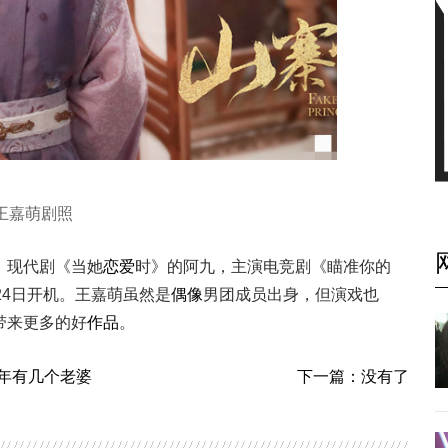
王嘉萌剧照
，现代剧《当她
恋爱
时》的阿九，主演电竞剧《瞄准你的
24日开机。王嘉萌虽然是
偶像
男团成员出身，但演戏也
带来更多的好
作品
。
年有几个老婆
下一篇：没有了