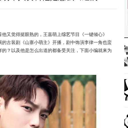
看他又觉得挺眼熟的，王嘉萌上
综艺
节目《一键倾心》
演的古装剧《山寨小萌主》开播，剧中饰演李律一角也蛮
样的？以及他是怎么出道的都备受关注，下面小编就来为