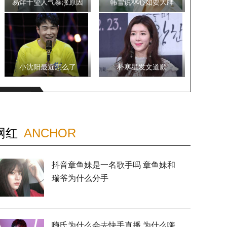
易烊千玺人气暴涨原因
韩雪说林心如耍大牌
小沈阳最近怎么了
朴寒星发文道歉
网红
ANCHOR
抖音章鱼妹是一名歌手吗 章鱼妹和
瑞爷为什么分手
嗨氏为什么会去快手直播 为什么嗨