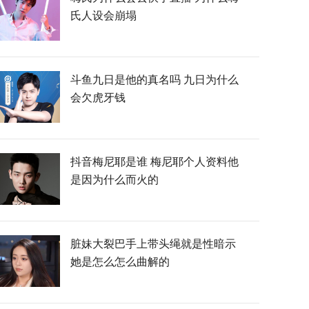
氏人设会崩塌
斗鱼九日是他的真名吗 九日为什么
会欠虎牙钱
抖音梅尼耶是谁 梅尼耶个人资料他
是因为什么而火的
脏妹大裂巴手上带头绳就是性暗示
她是怎么怎么曲解的