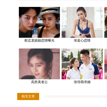
权志龙姐姐恋情曝光
张蓝心恋情
高胜美老公
张培萌求婚
相关文章