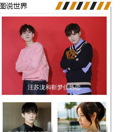
汪苏泷和靳梦佳热恋