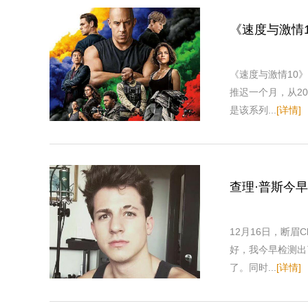
《速度与激情
《速度与激情10
推迟一个月，从20
是该系列...
[详情]
查理·普斯今
12月16日，断眉C
好，我今早检测出
了。同时...
[详情]