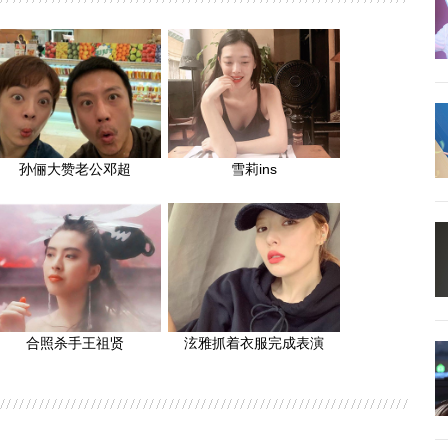
孙俪大赞老公邓超
雪莉ins
合照杀手王祖贤
泫雅抓着衣服完成表演