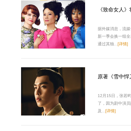
《致命女人》
据外媒消息，流媒体
新一季会换一组全新
通过其独...
[详情]
原著《雪中悍
12月15日，张
了，因为剧中演员
及...
[详情]