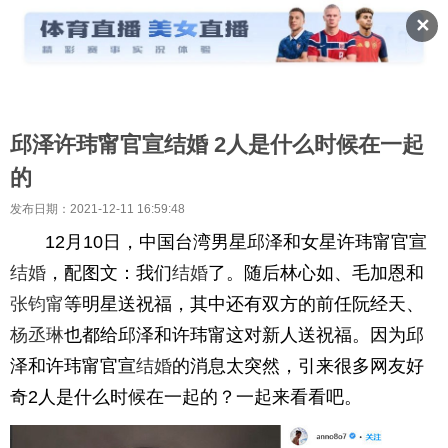
✕
邱泽许玮甯官宣结婚 2人是什么时候在一起
的
发布日期：2021-12-11 16:59:48
12月10日，中国台湾男星邱泽和女星许玮甯官宣
结婚
，配图文：我们
结婚
了。随后林心如、毛加恩和
张钧甯
等明星送祝福，其中还有双方的前任阮经天、
杨丞琳
也都给邱泽和许玮甯这对新人送祝福。因为邱
泽和许玮甯官宣
结婚
的消息太突然，引来很多网友好
奇2人是什么时候在一起的？一起来看看吧。