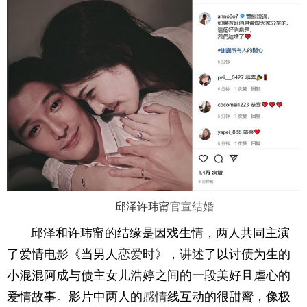
邱泽
许玮甯
官宣结婚
邱泽和许玮甯的结缘是因戏生情，两人共同主演
了爱情电影《当男人
恋爱
时》，讲述了以讨债为生的
小混混阿成与债主女儿浩婷之间的一段美好且虐心的
爱情故事。影片中两人的
感情
线互动的很甜蜜，像极