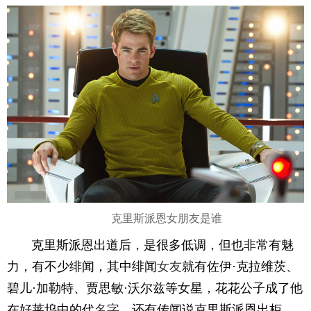
克里斯派恩女朋友是谁
克里斯派恩出道后，是很多低调，但也非常有魅
力，有不少绯闻，其中绯闻
女友
就有佐伊·克拉维茨、
碧儿·加勒特、贾思敏·沃尔兹等女星，花花公子成了他
在好莱坞中的代
名字
。还有传闻说克里斯派恩出柜，