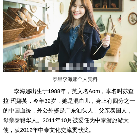
泰星
李海娜
个人资料
李海娜出生于1988年，英文名Aom，本名叫苏查
拉·玛娜英，今年32岁，她是
混血儿
，身上有四分之一
的
中国
血统，外公外婆是广东汕头人，父亲泰国人，
母亲
泰籍华人。2011年10月被委任为中泰游旅游大
使，获2012年中泰文化交流贡献奖。