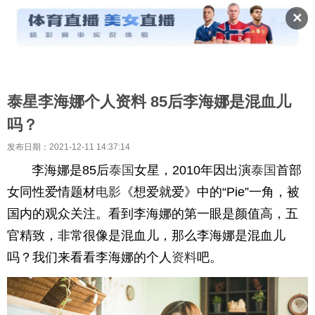
✕
泰星李海娜个人资料 85后李海娜是混血儿
吗？
发布日期：2021-12-11 14:37:14
李海娜是85后
泰国
女星，2010年因出演
泰国
首部
女同性爱情题材
电影
《想爱就爱》中的“Pie”一角，被
国内的观众关注。看到李海娜的第一眼是颜值高，五
官精致，非常很像是混血儿，那么李海娜是混血儿
吗？我们来看看李海娜的个人
资料
吧。