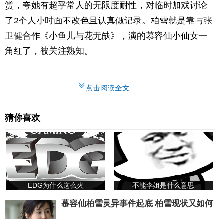
赏，夸她有超乎常人的无限度耐性，对临时加戏讨论
了2个人小时面不改色且认真做记录。柏雪就是靠与
张
卫健
合作《小鱼儿与花无缺》，演的慕容仙小仙女一
角红了，被关注熟知。
点击阅读全文
猜你喜欢
EDG为什么这么火
不能李姐是什么意思
慕容仙柏雪灵异事件起底 柏雪现状又如何