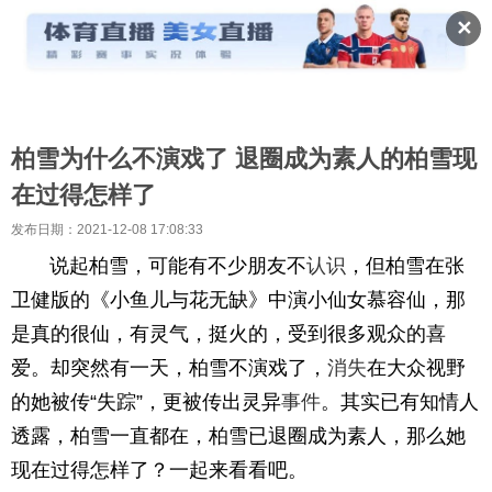
✕
柏雪为什么不演戏了 退圈成为素人的柏雪现
在过得怎样了
发布日期：2021-12-08 17:08:33
说起柏雪，可能有不少朋友不
认识
，但柏雪在张
卫健版的《小鱼儿与花无缺》中演小仙女慕容仙，那
是真的很仙，有灵气，挺火的，受到很多观众的喜
爱。却突然有一天，柏雪不演戏了，
消失
在大众视野
的她被传“失踪”，更被传出灵异
事件
。其实已有知情人
透露，柏雪一直都在，柏雪已退圈成为素人，那么她
现在过得怎样了？一起来看看吧。