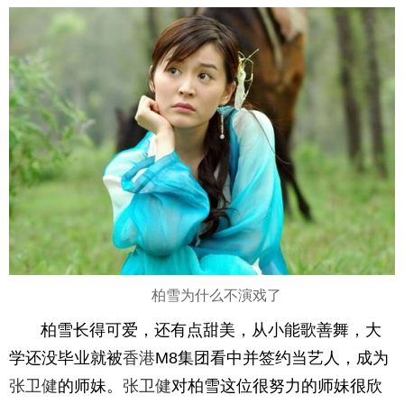
柏雪为什么不演戏了
柏雪长得可爱，还有点甜美，从小能歌善舞，大
学还没毕业就被
香港
M8集团看中并签约当艺人，成为
张卫健
的师妹。
张卫健
对柏雪这位很努力的师妹很欣