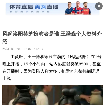
✕
风起洛阳芸芝扮演者是谁 王漪淼个人资料介
绍
发布日期：2021-12-07 16:45:17
由黄轩、
王一博
和
宋茜
主演的《风起洛阳》在1号
晚上开播，15个小时内，站内热度就突破8500，甚至
在开播时，因为登陆人数太多，把
爱奇艺
都搞崩延迟
上线！