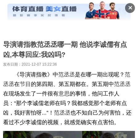
✕
导演请指教范丞丞哪一期 他说李诚儒有点
凶,本尊回应:我凶吗?
发布日期：2021-12-07 15:22:36
《导演请指教》中
范丞丞
是在哪一期出现呢？
范
丞丞
在
节目
的第四期、第五期都在。第五期中
范丞丞
在现场发生了一件很有
意思
的事情，他问工作人
员：“那个李诚儒老师在吗？我都感觉那个老师有点
凶，我好害怕呀...”！
范丞丞
也不知自己为何害怕，还
看过不少李诚儒的视频，就感觉确实有点害怕。