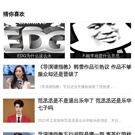
猜你喜欢
EDG为什么这么火
不能李姐是什么意思
《导演请指教》韩雪作品引热议 作品不够
服众却还是晋级了
《导演请指教》节目还没开播前就有了些热度，...
范丞丞是不是退出乐华了 范丞丞还是乐华
七子吗
2021年之前就有范丞丞退出乐华娱乐的消息，并且...
导演请指教五行书院是哪一期 惠英红荣梓