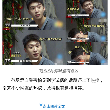
范丞丞说李诚儒有点凶
范丞丞自曝害怕见到李诚儒的话题还上了
热搜
，
引来不少
网友
的热议，觉得很有趣和搞笑。
点击阅读全文