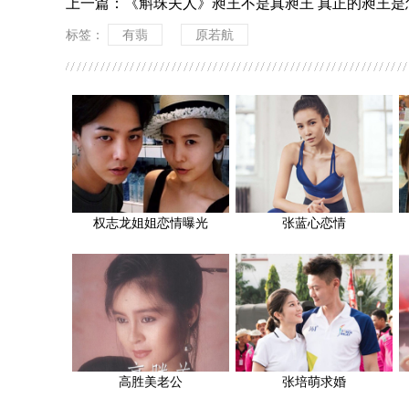
上一篇：
《斛珠夫人》昶王不是真昶王 真正的昶王是
标签：
有翡
原若航
权志龙姐姐恋情曝光
张蓝心恋情
高胜美老公
张培萌求婚