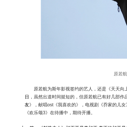
原若
原若航为斯年影视签约的艺人，还是《天天向上》
日
，虽然出道时间挺短的，但原若航已有好几部作
友
》，献唱ost《我喜欢的》，电视剧《乔家的儿
《欢乐颂3》在待播中，期待开播。