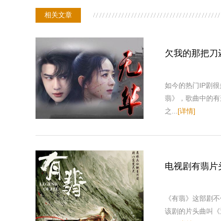
相关文章
欠我的那把刀
如今的热门IP剧
翡》，歌曲中的有
之...
[详情]
电视剧有翡片
《有翡》这部剧不
该剧的片头曲叫《