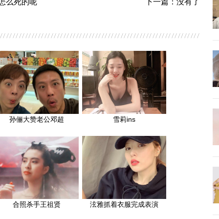
怎么死的呢
下一篇：没有了
孙俪大赞老公邓超
雪莉ins
合照杀手王祖贤
泫雅抓着衣服完成表演