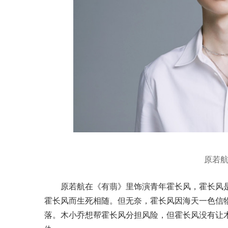
原若
原若航在《有翡》里饰演青年霍长风，霍长风
霍长风而生死相随。但无奈，霍长风因海天一色信
落。木小乔想帮霍长风分担风险，但霍长风没有让