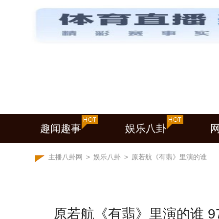
趣闻趣事
娱乐八卦
主播八卦网
>
娱乐八卦
>
原若航《有翡》里演的谁
原若航《有翡》里演的谁 