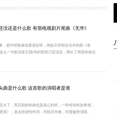
还没还是什么歌 有翡电视剧片尾曲《无华》
很多，剧中的歌曲也甚是好听，例如王炸组合合作的剧《有
这么一句歌词是欠我/你的那把刀还没还，唱出了周翡和谢允
头曲是什么歌 这首歌的演唱者是谁
仅火了，而且剧的歌曲也是真心好听，一听特别有故事感，
逐浪》，是由张靖怡作词，刘炫豆作曲，尚雯婕所演唱。