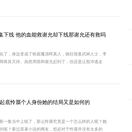
集下线 他的血能救谢允却下线那谢允还有救吗
化了，身边变成了铁面魔清晖真人，疯狂报复武林人士，李
局将其灭掉。虽然周翡和谢允赶到了，但还是让殷沛逃走
 起底怜蜃个人身份她的结局又是如何的
新一集当中上线了，那么怜蜃究竟是一个怎么样的人呢？她
的呢？看过原著小说的网友，想必对于怜蜃并没有太多的