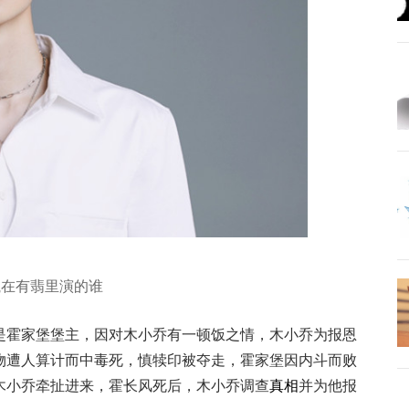
航在有翡里演的谁
是霍家堡堡主，因对木小乔有一顿饭之情，木小乔为报恩
物遭人算计而中毒死，慎犊印被夺走，霍家堡因内斗而败
木小乔牵扯进来，霍长风死后，木小乔调查
真相
并为他报