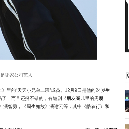
航是哪家公司艺人
里的“天天小兄弟二班”成员。12月9日是他的24岁
生
品了，而且还挺不错的，有短剧《
朋友圈
儿里的
男朋
女》演智勇，《周生如故》演谢云等，其中《皓衣行》和