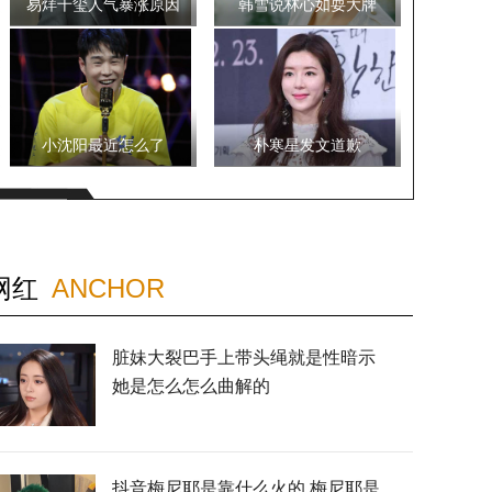
易烊千玺人气暴涨原因
韩雪说林心如耍大牌
小沈阳最近怎么了
朴寒星发文道歉
网红
ANCHOR
脏妹大裂巴手上带头绳就是性暗示
她是怎么怎么曲解的
抖音梅尼耶是靠什么火的 梅尼耶是