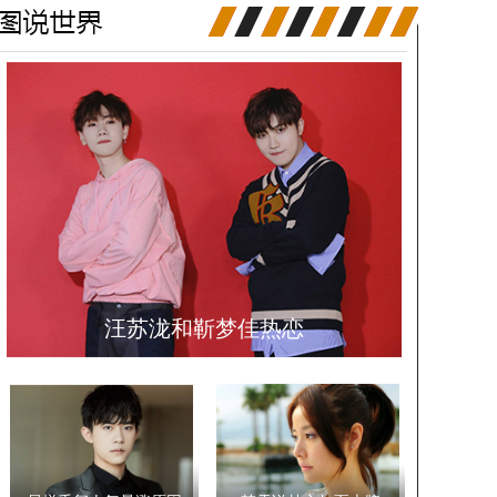
汪苏泷和靳梦佳热恋