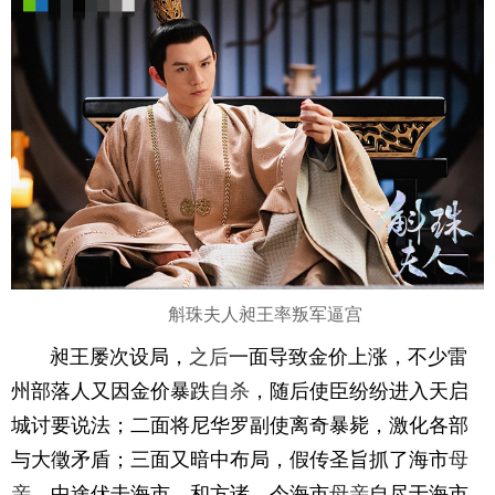
斛珠夫人昶王率叛军逼宫
昶王屡次设局，
之后
一面导致金价上涨，不少雷
州部落人又因金价暴跌
自杀
，随后使臣纷纷进入天启
城讨要说法；二面将尼华罗副使离奇暴毙，激化各部
与大徵矛盾；三面又暗中布局，假传圣旨抓了海市
母
亲
，中途伏击海市、和方诸，令海市
母亲
自尽于海市