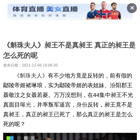
✕
《斛珠夫人》昶王不是真昶王 真正的昶王是
怎么死的呢
发布日期：2021-12-06 16:06:35
《
斛珠夫人
》有不少地方竟是反转的，前有假的
鄢陵帝姬褚琳琅，实为鄢陵帝姬的表姐妹、汾阳郡王
聂敬汶之女聂若菱。万万没想到，在44集中昶王不光
真面目
曝光
，并率叛军逼宫，
身份
反转，昶王竟不是
真昶王，真正的昶王已死了，那么真正的昶王是怎么
死的呢？