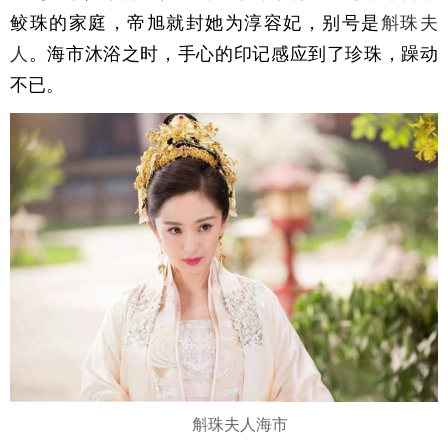
鲛珠的家庭，帝旭就封她为淳容妃，别号是
斛珠夫
人
。海市沐浴之时，手心的印记感应到了珍珠，躁动
不已。
斛珠夫人海市