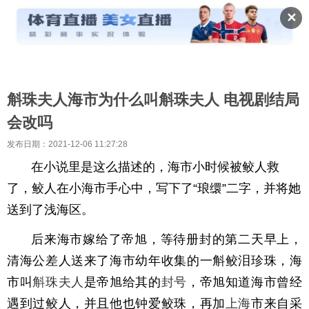
✕
斛珠夫人海市为什么叫斛珠夫人 电视剧结局
会改吗
发布日期：2021-12-06 11:27:28
在小说里是这么描述的，海市小时候被鲛人救
了，鲛人在小海市手心中，写下了“琅缳”二字，并将她
送到了浅海区。
后来海市嫁给了帝旭，等待册封的第二天早上，
清海公差人送来了海市幼年收集的一斛鲛泪珍珠，海
市叫
斛珠夫人
是帝旭给其的
封号
，帝旭知道海市曾经
遇到过鲛人，并且他也钟爱鲛珠，再加
上海
市来自采