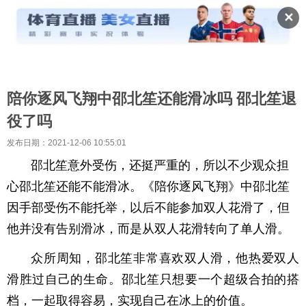
✕
陪你逐风飞翔中邵北笙还能滑冰吗 邵北笙退
役了吗
发布日期：2021-12-06 10:55:01
邵北笙意外受伤，还挺严重的，所以不少观众担
心邵北笙还能不能滑冰。《陪你逐风飞翔》中邵北笙
因手部受伤不能托举，以后不能参加双人花滑了，但
他并没有告别滑冰，而是从双人花滑转向了单人滑。
众所周知，邵北笙非常喜欢双人滑，他热爱双人
滑胜过自己的生命。邵北笙只想要一个超级合拍的搭
档，一起取得容易，实现自己在冰上的价值。