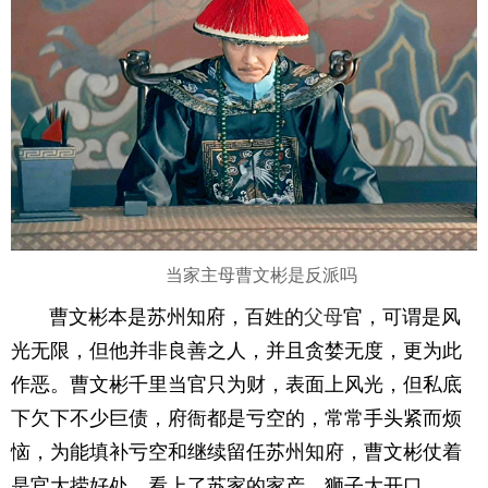
当家主母曹文彬是反派吗
曹文彬本是苏州知府，百姓的
父母
官，可谓是风
光无限，但他并非良善之人，并且贪婪无度，更为此
作恶。曹文彬千里当官只为财，表面上风光，但私底
下欠下不少巨债，府衙都是亏空的，常常手头紧而烦
恼，为能填补亏空和继续留任苏州知府，曹文彬仗着
是官大捞好处，看上了苏家的家产，狮子大开口。