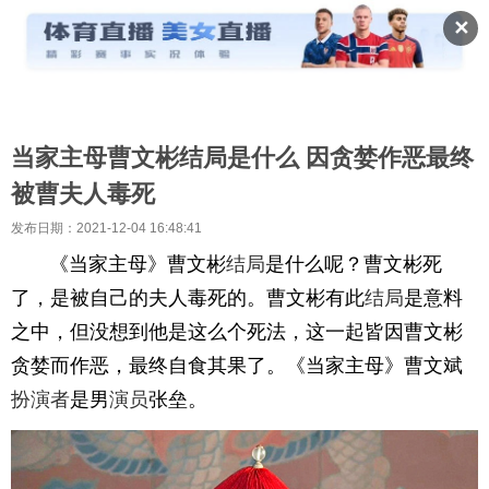
✕
当家主母曹文彬结局是什么 因贪婪作恶最终
被曹夫人毒死
发布日期：2021-12-04 16:48:41
《当家主母》曹文彬
结局
是什么呢？曹文彬死
了，是被自己的夫人毒死的。曹文彬有此
结局
是意料
之中，但没想到他是这么个死法，这一起皆因曹文彬
贪婪而作恶，最终自食其果了。《当家主母》曹文斌
扮演者
是男
演员
张垒。