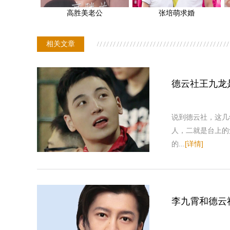
高胜美老公
张培萌求婚
相关文章
德云社王九龙
说到德云社，这几
人，二就是台上的
的...
[详情]
李九霄和德云