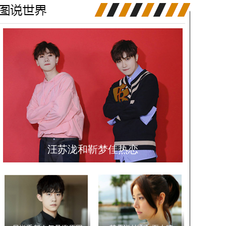
汪苏泷和靳梦佳热恋