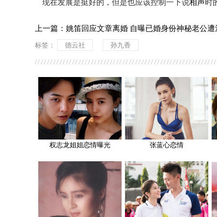
现在发展是挺好的，但是也应该控制一下说
相声
时
上一篇：
姚笛回应文章离婚 自曝已婚身份神秘老公遭
标签：
德云社
孙九香
权志龙姐姐恋情曝光
张蓝心恋情