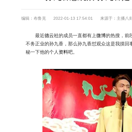
编辑：布鲁克
2022-01-13 17:54:01
来源于：主播八
最近
德云社
的成员一直都有上
微博
的热搜，前
不务正业的孙九香，那么孙九香怼观众这是我摸回
秘一下他的个人
资料
吧。