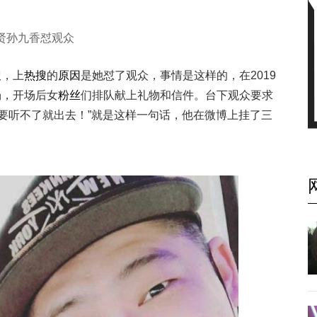
贤孙九香怼观众
搜
，上
热搜
的
原因
是她怼了观众，事情是这样的，在2019
场，开场后女
粉丝
们排队献上礼物和信件。台下观众要求
要听不了就出去！”就是这样一句话，他在微博上挂了三