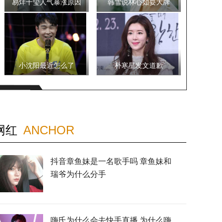
易烊千玺人气暴涨原因
韩雪说林心如耍大牌
小沈阳最近怎么了
朴寒星发文道歉
网红
ANCHOR
抖音章鱼妹是一名歌手吗 章鱼妹和
瑞爷为什么分手
嗨氏为什么会去快手直播 为什么嗨