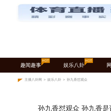
趣闻趣事
娱乐八卦
主播八卦网
>
娱乐八卦
>
孙九香怼观众
孙九香怼观众 孙九香