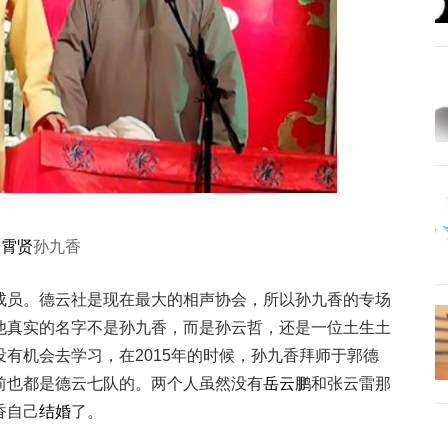
秦霄贤
孙九香
成员。德云社是现在最大的相声协会，所以孙九香的专场
他真实的名字不是孙九香，而是孙云哲，还是一位土生土
有机会去学习，在2015年的时候，孙九香拜师于郭德
前也都是德云七队的。两个人虽然没有
岳云鹏
和张云雷那
香自己
结婚
了。