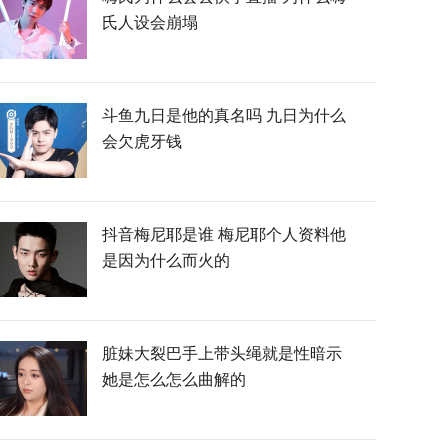
氏人设会崩塌
斗鱼九日是他的真名吗 九日为什么
会欠虎牙钱
抖音梅尼耶是谁 梅尼耶个人资料他
是因为什么而火的
脏妹大裂巴手上带头绳就是性暗示
她是怎么怎么曲解的