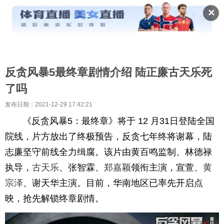
✕
反贪风暴5最终章剧情介绍 陆正廉古天乐死
了吗
发布日期：2021-12-29 17:42:21
《反贪风暴5：最终章》将于 12 月31日登陆全国
院线，片方放出了终极预告，反贪七年终将谢幕，陆
志廉坚守前线全力缉腐。该片由黄百鸣监制、林德禄
执导，
古天乐
、张智霖、
郑嘉颖
领衔主演，宣萱、
黄
宗泽
、谢天华主演。目前，华南地区已率先开启点
映，抢先解锁终章剧情。