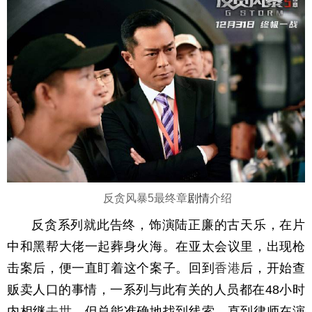
反贪风暴5最终章
剧情
介绍
反贪系列就此告终，饰演陆正廉的古天乐，在片
中和黑帮大佬一起葬身火海。在亚太会议里，出现枪
击案后，便一直盯着这个案子。回到
香港
后，开始查
贩卖人口的事情，一系列与此有关的人员都在48小时
内相继
去世
。但总能准确地找到线索，直到律师在演