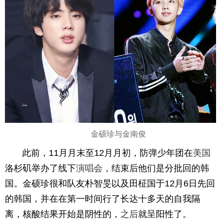
金硕珍与金南俊
此前，11月月末至12月月初，防弹少年团在
美国
洛杉矶举办了线下
演唱会
，结束后他们是分批回的韩
国。金硕珍很和队友朴智旻以及田柾国于12月6日先回
的韩国，并在在第一时间行了长达十多天的自我隔
离，核酸结果开始是阴性的，
之后
就呈阳性了。