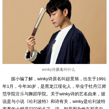
winky诗
原名
叫什么
据小编了解，winky诗原名叫赵景旭，出生于1991
年1月，今年30岁，是黑龙江绥化人，毕业于牡丹江师
范学院
音乐
与舞蹈学院。关于winky诗的艺名由来，据
说是与小说《
哈利
波特》和诗有关，winky是
哈利
波特
家养的小精灵闪闪的
名字
，诗，则是因为他在初高中