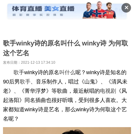
✕
歌手winky诗的原名叫什么 winky诗 为何取
这个艺名
发布日期：2021-12-13 17:34:10
歌手
winky诗的原名
叫什么
呢？winky诗是知名的
90后男
歌手
、音乐制作人，唱过《山鬼》、《清风未
老》、《菁华浮梦》等歌曲，最近献唱的
电视剧
《风
起洛阳》同名插曲也很好听哦，受到很多人喜欢。大
家都知道winky诗是艺名，那么winky诗为何取这个艺
名呢？