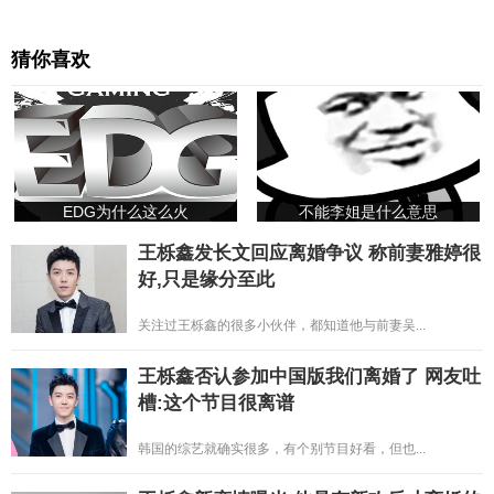
猜你喜欢
EDG为什么这么火
不能李姐是什么意思
王栎鑫发长文回应离婚争议 称前妻雅婷很
好,只是缘分至此
关注过王栎鑫的很多小伙伴，都知道他与前妻吴...
王栎鑫否认参加中国版我们离婚了 网友吐
槽:这个节目很离谱
韩国的综艺就确实很多，有个别节目好看，但也...