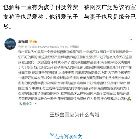
也解释一直有为孩子付抚养费，被
网友
广泛热议的室
友称呼也是爱称，他很爱孩子，与
妻子
也只是缘分已
尽。
王栎鑫
回应为什么离婚
点击阅读全文