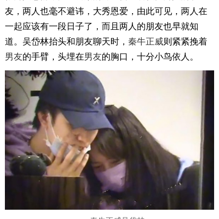
友，两人也毫不避讳，大秀恩爱，由此可见，两人在
一起应该有一段日子了，而且两人的朋友也早就知
道。吴岱林抬头和朋友聊天时，
秦牛正威
则紧紧挽着
男友
的手臂，头埋在
男友
的胸口，十分小鸟依人。