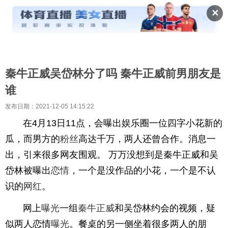
✕
秦牛正威吴岱林分了吗 秦牛正威前男朋友是
谁
发布日期：2021-12-05 14:15:22
在4月13日11点，会曝出娱乐圈一位四字小花新的
瓜，而男方的
粉丝
高达千万，两人还曾合作。消息一
出，引来很多网友围观。 万万没想到是秦牛正威和吴
岱林被曝出
恋情
，一个是没作品的小花，一个是不认
识的
网红
。
网上
曝光
一组
秦牛正威
和吴岱林约会的视频，疑
似两人恋情
曝光
。餐桌的另一侧坐着很多两人的朋