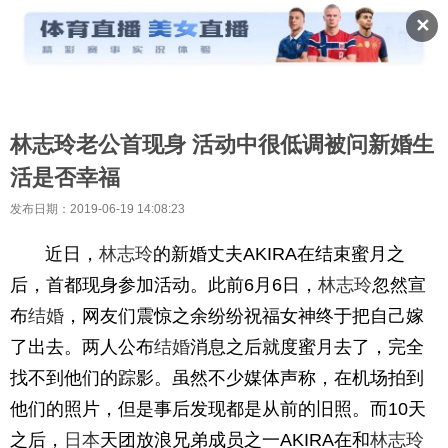
✕
林志玲老公首现身 活动中很低调被问新婚生
活是否幸福
发布日期：2019-06-19 14:08:23
近日，
林志玲
的新婚丈夫AKIRA在结束蜜月之
后，首都现身参加活动。此前6月6日，
林志玲
忽然宣
布
结婚
，网友们震惊之余纷纷祝福女神终于把自己嫁
了出去。两人公布
结婚
消息之后就度蜜月去了，完全
找不到他们的踪影。虽然不少媒体声称，在机场拍到
他们的照片，但是事后发现都是从前的旧照。而10天
之后，
日本
天团放浪兄弟成员之一AKIRA在和
林志玲