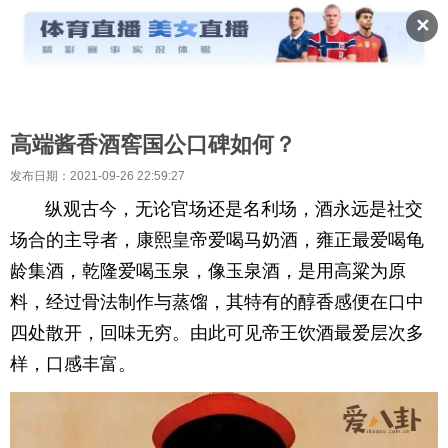
✕
高端酱香酒窖国公口碑如何？
发布日期：2021-09-26 22:59:27
纵观古今，无论官场还是名利场，酒永远是社交
场合的主导者，康熙皇帝爱喝马奶酒，雍正最爱喝龟
龄集酒，乾隆爱喝玉泉，像玉泉酒，是用高粱为原
料，经过骨法制作与蒸馏，其特有的醇香感便在口中
四处散开，回味无穷。由此可见帝王饮酒最爱层次多
样，口感丰富。