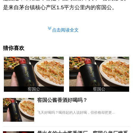
是来自茅台镇核心产区1.5平方公里内的窖国公。
点击阅读全文
猜你喜欢
窖国公
窖国公
窖国公酱香酒好喝吗？
飞天好喝吗？喝得起的人说好喝，但价格却把更...