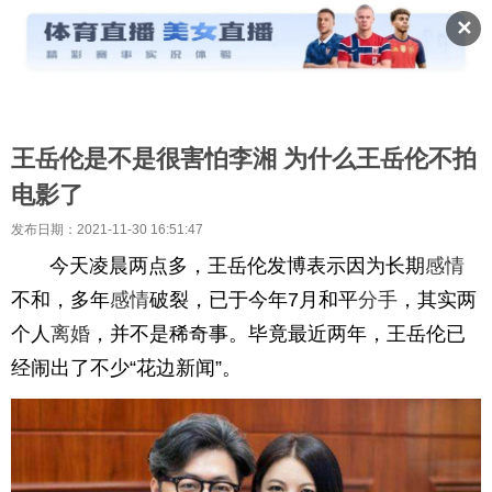
✕
王岳伦是不是很害怕李湘 为什么王岳伦不拍
电影了
发布日期：2021-11-30 16:51:47
今天凌晨两点多，王岳伦发博表示因为长期
感情
不和，多年
感情
破裂，已于今年7月和平
分手
，其实两
个人
离婚
，并不是稀奇事。毕竟最近两年，王岳伦已
经闹出了不少“花边新闻”。