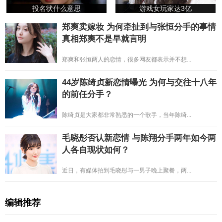
投名状什么意思
游戏女玩家达3亿
郑爽卖嫁妆 为何牵扯到与张恒分手的事情
真相郑爽不是早就言明
郑爽和张恒两人的恋情，很多网友都表示并不想...
44岁陈绮贞新恋情曝光 为何与交往十八年
的前任分手？
陈绮贞是大家都非常熟悉的一个歌手，当年陈绮...
毛晓彤否认新恋情 与陈翔分手两年如今两
人各自现状如何？
近日，有媒体拍到毛晓彤与一男子晚上聚餐，两...
编辑推荐